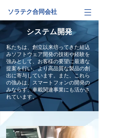
​ソラテク合同会社
システム開発
私たちは、創立以来培ってきた組込
みソフトウェア開発の技術や経験を
強みとして、お客様の要望に最適な
提案を行い、より高品質な製品の創
出に寄与しています。また、これら
の強みは、スマートフォンの開発の
みならず、車載関連事業にも活かさ
れています。